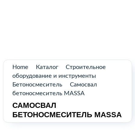
Поиск
товаров
Промышленное оборудование из
Аргентины и стран Латинской Америки
Главная
Каталог
О нас
Home
Каталог
Строительное
оборудование и инструменты
Контакты
Бетоносмеситель
Самосвал
бетоносмеситель MASSA
САМОСВАЛ
КАТАЛОГ
БЕТОНОСМЕСИТЕЛЬ MASSA
Возобновляемые источники