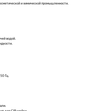
косметической и химической промышленности.
чей водой.
идкости.
50 Гц.
али.