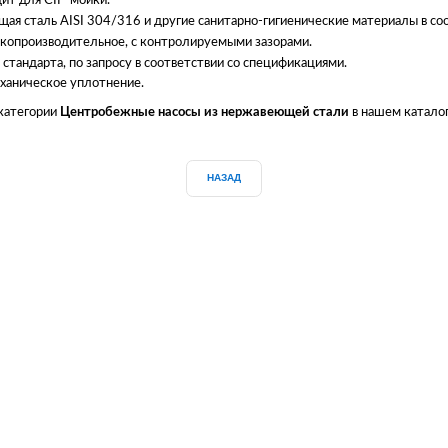
дит для CIP-мойки.
я сталь AISI 304/316 и другие санитарно-гигиенические материалы в соо
окопроизводительное, с контролируемыми зазорами.
стандарта, по запросу в соответствии со спецификациями.
ханическое уплотнение.
 категории
Центробежные насосы из нержавеющей стали
в нашем каталог
НАЗАД