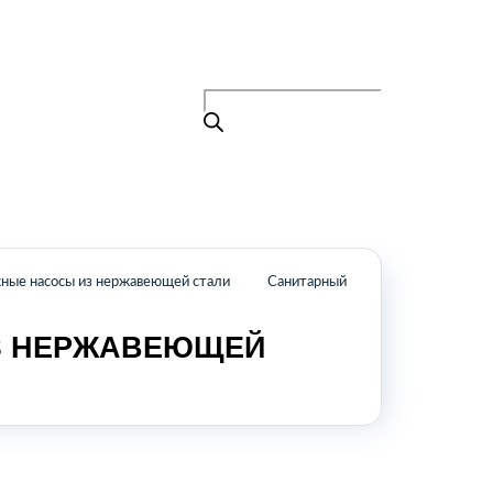
Поиск
товаров
+7 (495) 105-90-88
info@buenos.ru
Главная
Поиск
товаров
Каталог
О нас
Контакты
КАТАЛОГ
ные насосы из нержавеющей стали
Санитарный
Возобновляемые источники энергии
З НЕРЖАВЕЮЩЕЙ
Оборудование для пищевой
промышленности
Оборудование для ремонта и
обслуживания транспорта
Охлаждающее промышленное
оборудование
Нефтегазовое оборудование