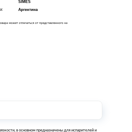
SIMES
Оборудование металлообработки и
сварки
а:
Аргентина
Оборудование сельскохозяйственной
промышленности
овара может отличаться от представленного на
Строительное оборудование и
инструменты
Оборудование для упаковки
Расходные материалы для
стерилизации
+7 (495) 105-90-88
123+7 (495) 105-90-88
info@buenos.ru
язкости, в основном предназначены для испарителей и