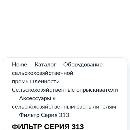
Поиск
товаров
Промышленное оборудование из
Аргентины и стран Латинской Америки
Главная
Каталог
О нас
Home
Каталог
Оборудование
сельскохозяйственной
Контакты
промышленности
Сельскохозяйственные опрыскиватели
Аксессуары к
КАТАЛОГ
сельскохозяйственным распылителям
Фильтр Серия 313
Возобновляемые источники
ФИЛЬТР СЕРИЯ 313