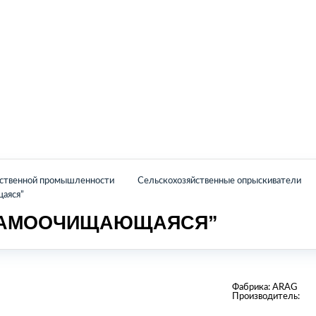
Главная
Каталог
О нас
Контакты
йственной промышленности
Сельскохозяйственные опрыскиватели
щаяся”
“САМООЧИЩАЮЩАЯСЯ”
Фабрика:
ARAG
Производитель: