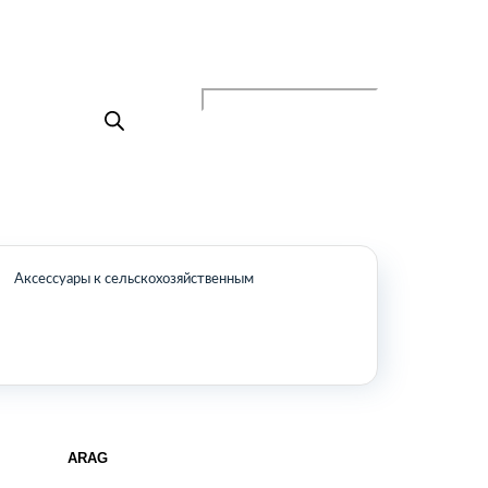
Поиск товаров
+7 (495) 105-90-88
info@buenos.ru
Главная
Поиск товаров
Каталог
О нас
Контакты
Аксессуары к сельскохозяйственным
КАТАЛОГ
Возобновляемые источники энергии
Оборудование для пищевой
промышленности
Оборудование для ремонта и
обслуживания транспорта
Охлаждающее промышленное
ARAG
оборудование