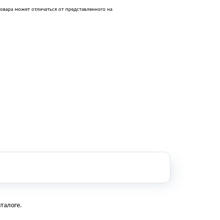
Нефтегазовое оборудование
овара может отличаться от представленного на
Оборудование металлообработки и
сварки
Оборудование сельскохозяйственной
промышленности
Строительное оборудование и
инструменты
Оборудование для упаковки
Расходные материалы для
стерилизации
+7 (495) 105-90-88
123+7 (495) 105-90-88
info@buenos.ru
талоге.