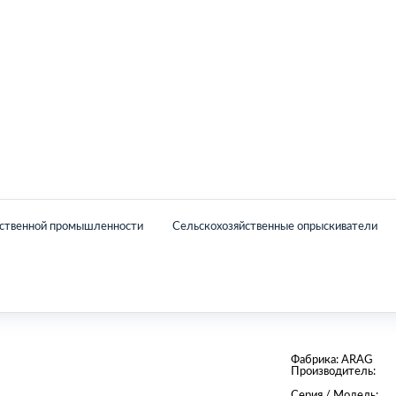
Главная
Каталог
О нас
Контакты
йственной промышленности
Сельскохозяйственные опрыскиватели
Фабрика:
ARAG
Производитель:
Серия / Модель: