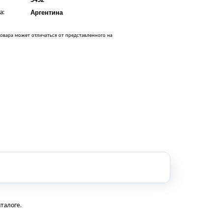
Оборудование металлообработки и
а:
Аргентина
сварки
Оборудование сельскохозяйственной
промышленности
овара может отличаться от представленного на
Строительное оборудование и
инструменты
Оборудование для упаковки
Расходные материалы для
стерилизации
+7 (495) 105-90-88
123+7 (495) 105-90-88
info@buenos.ru
талоге.