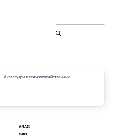
Поиск
товаров
+7 (495) 105-90-88
info@buenos.ru
Главная
Поиск
товаров
Каталог
О нас
Контакты
КАТАЛОГ
Аксессуары к сельскохозяйственным
Возобновляемые источники энергии
Оборудование для пищевой
промышленности
Оборудование для ремонта и
обслуживания транспорта
Охлаждающее промышленное
оборудование
ARAG
Нефтегазовое оборудование
3452