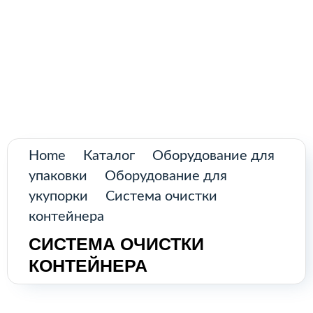
Поиск
товаров
Промышленное оборудование из
Аргентины и стран Латинской Америки
Главная
Каталог
О нас
Home
Каталог
Оборудование для
упаковки
Оборудование для
Контакты
укупорки
Система очистки
контейнера
СИСТЕМА ОЧИСТКИ
КАТАЛОГ
КОНТЕЙНЕРА
Возобновляемые источники