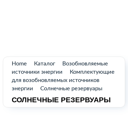
Поиск
товаров
Промышленное оборудование из
Аргентины и стран Латинской Америки
Главная
Каталог
О нас
Home
Каталог
Возобновляемые
источники энергии
Комплектующие
Контакты
для возобновляемых источников
энергии
Солнечные резервуары
СОЛНЕЧНЫЕ РЕЗЕРВУАРЫ
КАТАЛОГ
Возобновляемые источники