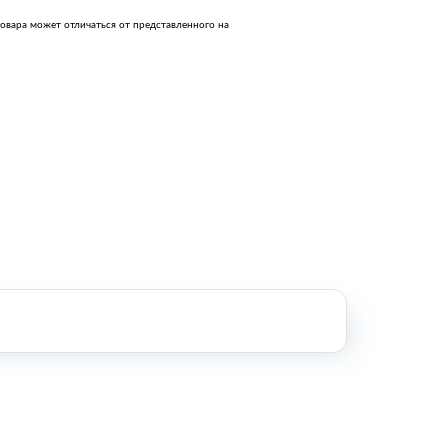
Оборудование металлообработки и
овара может отличаться от представленного на
сварки
Оборудование сельскохозяйственной
промышленности
Строительное оборудование и
инструменты
Оборудование для упаковки
Расходные материалы для
стерилизации
+7 (495) 105-90-88
123+7 (495) 105-90-88
info@buenos.ru