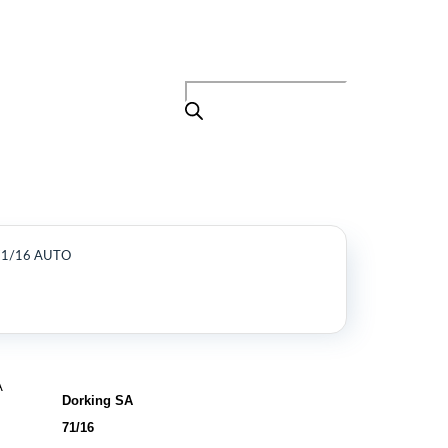
Поиск
товаров
+7 (495) 105-90-88
info@buenos.ru
Главная
Поиск
товаров
Каталог
О нас
Контакты
КАТАЛОГ
71/16 AUTO
Возобновляемые источники энергии
Оборудование для пищевой
промышленности
Оборудование для ремонта и
обслуживания транспорта
A
Охлаждающее промышленное
Dorking SA
оборудование
71/16
Нефтегазовое оборудование