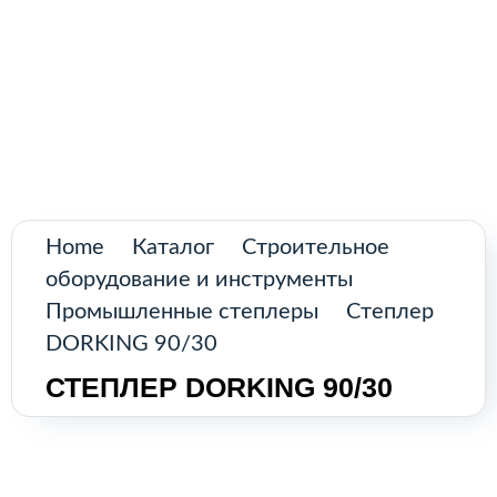
Поиск
товаров
Промышленное оборудование из
Аргентины и стран Латинской Америки
Главная
Каталог
О нас
Home
Каталог
Строительное
оборудование и инструменты
Контакты
Промышленные степлеры
Степлер
DORKING 90/30
СТЕПЛЕР DORKING 90/30
КАТАЛОГ
Возобновляемые источники