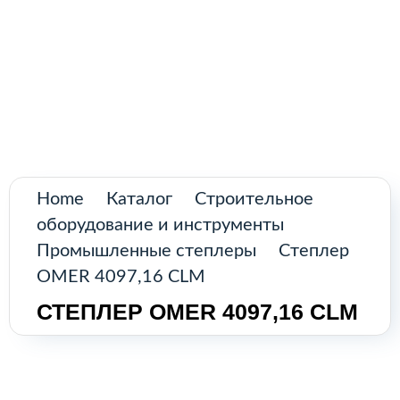
Поиск
товаров
Промышленное оборудование из
Аргентины и стран Латинской Америки
Главная
Каталог
О нас
Home
Каталог
Строительное
оборудование и инструменты
Контакты
Промышленные степлеры
Степлер
OMER 4097,16 CLM
СТЕПЛЕР OMER 4097,16 CLM
КАТАЛОГ
Возобновляемые источники