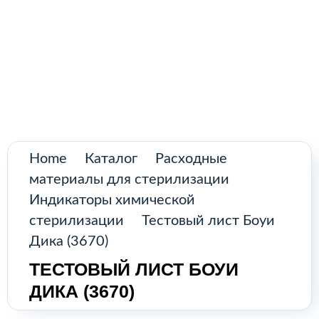
Поиск
товаров
Промышленное оборудование из
Аргентины и стран Латинской Америки
Главная
Каталог
О нас
Home
Каталог
Расходные
материалы для стерилизации
Контакты
Индикаторы химической
стерилизации
Тестовый лист Боуи
Дика (3670)
КАТАЛОГ
ТЕСТОВЫЙ ЛИСТ БОУИ
ДИКА (3670)
Возобновляемые источники