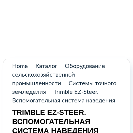
Поиск
товаров
Промышленное оборудование из
Аргентины и стран Латинской Америки
Главная
Каталог
О нас
Home
Каталог
Оборудование
сельскохозяйственной
Контакты
промышленности
Системы точного
земледелия
Trimble EZ-Steer.
Вспомогательная система наведения
КАТАЛОГ
TRIMBLE EZ-STEER.
ВСПОМОГАТЕЛЬНАЯ
Возобновляемые источники
СИСТЕМА НАВЕДЕНИЯ