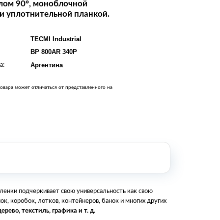
лом 90°, моноблочной
Оборудование металлообработки и
и уплотнительной планкой.
сварки
Оборудование сельскохозяйственной
промышленности
TECMI Industrial
Строительное оборудование и
BP 800AR 340P
инструменты
Оборудование для упаковки
а:
Аргентина
Расходные материалы для
стерилизации
овара может отличаться от представленного на
+7 (495) 105-90-88
123+7 (495) 105-90-88
info@buenos.ru
ленки подчеркивает свою универсальность как свою
к, коробок, лотков, контейнеров, банок и многих других
ерево, текстиль, графика и т. д.