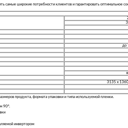
ть самые широкие потребности клиентов и гарантировать оптимальное со
3
до 
3135 х 1360
 размеров продукта, формата упаковки и типа используемой пленки.
м 90°.
вки
авляемой инвертором