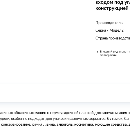
входом под уг
конструкцией 
Производитель:
Серия / Модель:
Страна производств
Внешний вид и цвет т
фотографии.
лочных обвязочных машин с термоусадочной планкой для запечатывания п
одели, особенно подходит для упаковки различных форматов: бутылок, бано
, консервирование, химия
. , вина, алкоголь, косметика, моющие средства, д