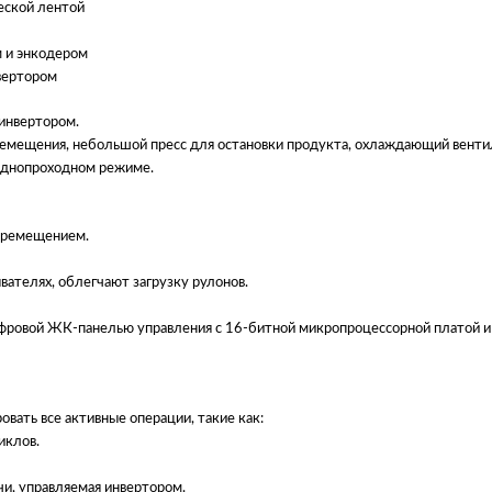
еской лентой
 и энкодером
вертором
 инвертором.
ремещения, небольшой пресс для остановки продукта, охлаждающий вентил
боднопроходном режиме.
еремещением.
ателях, облегчают загрузку рулонов.
фровой ЖК-панелью управления с 16-битной микропроцессорной платой и 
вать все активные операции, такие как:
иклов.
и, управляемая инвертором.