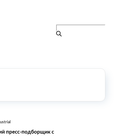
Поиск
товаров
+7 (495) 105-90-88
info@buenos.ru
Главная
Поиск
товаров
Каталог
О нас
Контакты
КАТАЛОГ
Возобновляемые источники энергии
Оборудование для пищевой
промышленности
Оборудование для ремонта и
обслуживания транспорта
Охлаждающее промышленное
strial
оборудование
ий пресс-подборщик с
Нефтегазовое оборудование