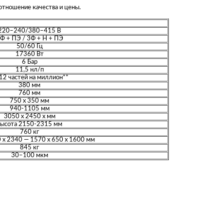
отношение качества и цены.
220–240/380–415 В
Ф + ПЭ / 3Ф + Н + ПЭ
50/60 Гц
17360 Вт
6 Бар
11,5 нл/п
12 частей на миллион**
380 мм
760 мм
750 х 350 мм
940-1105 мм
3050 х 2450 х мм
высота 2150-2315 мм
760 кг
 х 2340 — 1570 х 650 х 1600 мм
845 кг
30–100 мкм