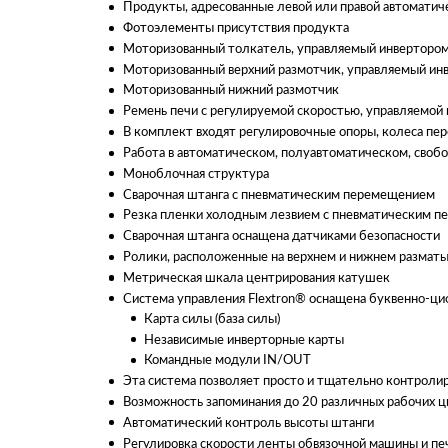
Продукты, адресованные левой или правой автоматич
Фотоэлементы присутствия продукта
Моторизованный толкатель, управляемый инвертором
Моторизованный верхний размотчик, управляемый ин
Моторизованный нижний размотчик
Ремень печи с регулируемой скоростью, управляемой
В комплект входят регулировочные опоры, колеса пе
Работа в автоматическом, полуавтоматическом, сво
Моноблочная структура
Сварочная штанга с пневматическим перемещением
Резка пленки холодным лезвием с пневматическим п
Сварочная штанга оснащена датчиками безопасности
Ролики, расположенные на верхнем и нижнем разматыв
Метрическая шкала центрирования катушек
Система управления Flextron® оснащена буквенно-ци
Карта силы (база силы)
Независимые инверторные карты
Командные модули IN/OUT
Эта система позволяет просто и тщательно контролиро
Возможность запоминания до 20 различных рабочих ц
Автоматический контроль высоты штанги
Регулировка скорости ленты обвязочной машины и печ