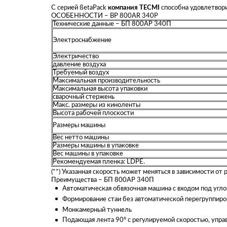
С серией ßetaPack
компания TECMI
способна удовлетвори
ОСОБЕННОСТИ – BP 800AR 340P
Технические данные – БП 800АР 340П
Электроснабжение
Электричество
давление воздуха
Требуемый воздух
Максимальная производительность
Максимальная высота упаковки
сварочный стержень
Макс. размеры из киноленты
Высота рабочей плоскости
Размеры машины
Вес нетто машины
Размеры машины в упаковке
Вес машины в упаковке
Рекомендуемая пленка: LDPE.
(**) Указанная скорость может меняться в зависимости от
Преимущества – БП 800АР 340П
Автоматическая обвязочная машина с входом под угло
Формирование стаи без автоматической перегруппиро
Монкамерный туннель
Подающая лента 90° с регулируемой скоростью, упр