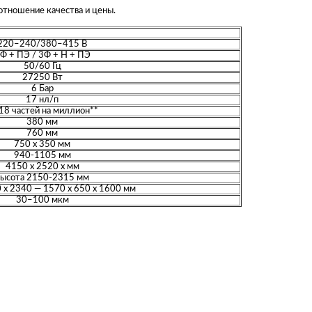
отношение качества и цены.
220–240/380–415 В
Ф + ПЭ / 3Ф + Н + ПЭ
50/60 Гц
27250 Вт
6 Бар
17 нл/п
18 частей на миллион**
380 мм
760 мм
750 х 350 мм
940-1105 мм
4150 х 2520 х мм
высота 2150-2315 мм
 х 2340 — 1570 х 650 х 1600 мм
30–100 мкм