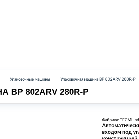
Главная
Каталог
О нас
Контакты
Упаковочные машины
Упаковочная машина BP 802ARV 280R-P
 BP 802ARV 280R-P
Фабрика:
TECMI Indu
Автоматическ
входом под уг
конструкцией 