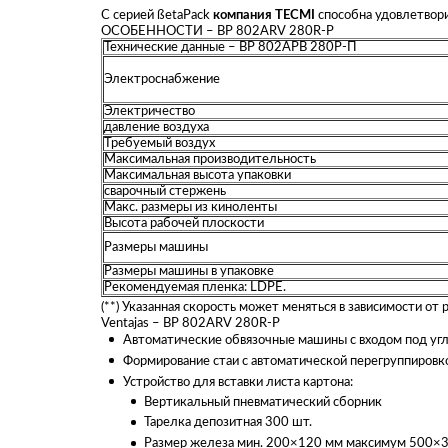
С серией ßetaPack
компания TECMI
способна удовлетвори
ОСОБЕННОСТИ – BP 802ARV 280R-P
Технические данные – ВР 802АРВ 280Р-П
Электроснабжение
Электричество
давление воздуха
Требуемый воздух
Максимальная производительность
Максимальная высота упаковки
сварочный стержень
Макс. размеры из киноленты
Высота рабочей плоскости
Размеры машины
Размеры машины в упаковке
Рекомендуемая пленка: LDPE.
(**) Указанная скорость может меняться в зависимости от
Ventajas – BP 802ARV 280R-P
Автоматические обвязочные машины с входом под угл
Формирование стаи с автоматической перегруппировк
Устройство для вставки листа картона:
Вертикальный пневматический сборник
Тарелка депозитная 300 шт.
Размер железа мин. 200×120 мм максимум 500×