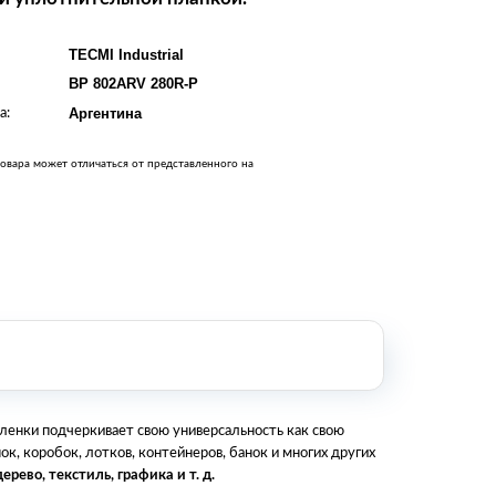
Оборудование металлообработки и
сварки
TECMI Industrial
Оборудование сельскохозяйственной
промышленности
BP 802ARV 280R-P
Строительное оборудование и
а:
Аргентина
инструменты
Оборудование для упаковки
овара может отличаться от представленного на
Расходные материалы для
стерилизации
+7 (495) 105-90-88
123+7 (495) 105-90-88
info@buenos.ru
ленки подчеркивает свою универсальность как свою
к, коробок, лотков, контейнеров, банок и многих других
ерево, текстиль, графика и т. д.