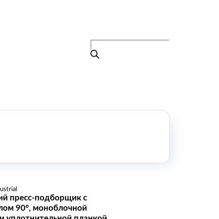
Поиск
товаров
+7 (495) 105-90-88
info@buenos.ru
Главная
Поиск
товаров
Каталог
О нас
Контакты
КАТАЛОГ
Возобновляемые источники энергии
Оборудование для пищевой
промышленности
Оборудование для ремонта и
обслуживания транспорта
strial
Охлаждающее промышленное
ий пресс-подборщик с
оборудование
лом 90°, моноблочной
Нефтегазовое оборудование
и уплотнительной планкой.