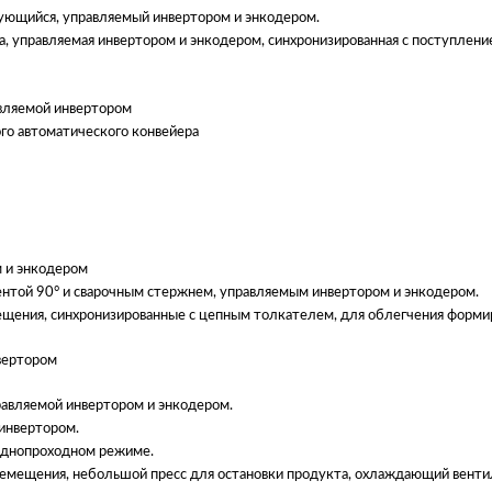
ующийся, управляемый инвертором и энкодером.
а, управляемая инвертором и энкодером, синхронизированная с поступлени
авляемой инвертором
го автоматического конвейера
 и энкодером
нтой 90° и сварочным стержнем, управляемым инвертором и энкодером.
щения, синхронизированные с цепным толкателем, для облегчения формир
вертором
равляемой инвертором и энкодером.
 инвертором.
боднопроходном режиме.
ремещения, небольшой пресс для остановки продукта, охлаждающий вентил