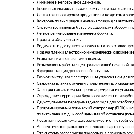
Линейное и непрерывное движение.
Бесшовная упаковка с нахлестом пленки под упаковку
Лента транспортировки продукции на входе изготовлен
Контроль полных рядов и наличия товара для автомат
Система группировки бутылок с двойным набором пне
Легкое регулирование изменения формата.
Простота обслуживания.
Видимость и доступность продукта на всех этапах про
Подача пленки электронно и механически синхронизи
Резка пленки вращающимся ножом.
Возможность работы с централизованной печатной пл
Зарядная станция для запасной катушки.
Размотка катушки с электронным управлением для по
Сварочная планка с ручным управлением для сращиван
Электронная система контроля формирования упаковк
Ограждение территории бара воротами из поликарбон
Двухступенчатая передача заднего хода для освобожд
Программируемый логический контроллер (ПЛК) и кон
полиэтилена и т. д.) и сообщениями об остановке (коне
Левая или правая команда в зависимости от потребнос
Автоматическое размещение плоского картона у основ
Эта система расположена продольно, а дозировка осу