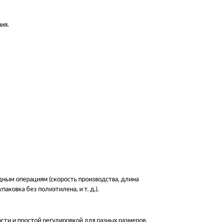
ия.
ным операциям (скорость производства, длина
аковка без полиэтилена, и т. д.).
ти и простой регулировкой для разных размеров.