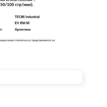
Оборудование металлообработки и
 50/100 стр/мин).
сварки
Оборудование сельскохозяйственной
промышленности
TECMI Industrial
Строительное оборудование и
EV 850-50
инструменты
а:
Аргентина
Оборудование для упаковки
Расходные материалы для
стерилизации
овара может отличаться от представленного на
+7 (495) 105-90-88
123+7 (495) 105-90-88
info@buenos.ru