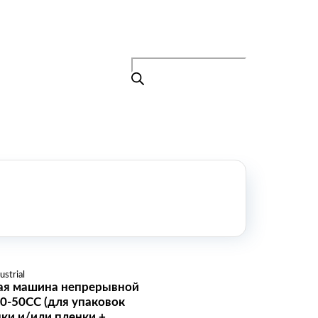
Поиск
товаров
+7 (495) 105-90-88
info@buenos.ru
Главная
Поиск
товаров
Каталог
О нас
Контакты
КАТАЛОГ
Возобновляемые источники энергии
Оборудование для пищевой
промышленности
Оборудование для ремонта и
обслуживания транспорта
strial
Охлаждающее промышленное
ая машина непрерывной
оборудование
0-50CC (для упаковок
Нефтегазовое оборудование
нки и/или пленки +