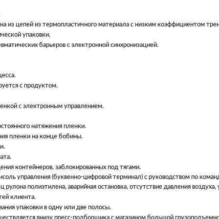
.
а ​​из цепей из термопластичного материала с низким коэффициентом трен
ической упаковки.
вматических барьеров с электронной синхронизацией.
цесса.
руется с продуктом.
енкой с электронным управлением.
стоянного натяжения пленки.
ия пленки на конце бобины.
и.
ата.
ения контейнеров, заблокированных под тягами.
соль управления (буквенно-цифровой терминал) с руководством по команд
ц рулона полиэтилена, аварийная остановка, отсутствие давления воздуха, уп
тей клиента.
ания упаковки в одну или две полосы.
ществляется внизу пресс-подборщика с магазином большой грузоподъемнос