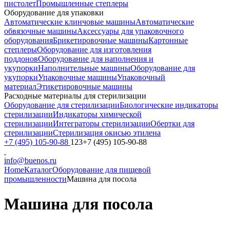
пистолет
Промышленные степлеры
Оборудование для упаковки
Автоматические клинчовые машины
Автоматические
обвязочные машины
Аксессуары для упаковочного
оборудования
Брикетировочные машины
Картонные
степлеры
Оборудование для изготовления
поддонов
Оборудование для наполнения и
укупорки
Наполнительные машины
Оборудование для
укупорки
Упаковочные машины
Упаковочный
материал
Этикетировочные машины
Расходные материалы для стерилизации
Оборудование для стерилизации
Биологические индикаторы
стерилизации
Индикаторы химической
стерилизации
Интеграторы стерилизации
Обертки для
стерилизации
Стерилизация окисью этилена
+7 (495) 105-90-88
123+7 (495) 105-90-88
info@buenos.ru
Home
Каталог
Оборудование для пищевой
промышленности
Машина для посола
Машина для посола