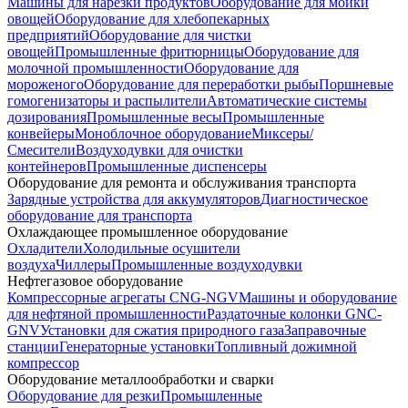
Машины для нарезки продуктов
Оборудование для мойки
овощей
Оборудование для хлебопекарных
предприятий
Оборудование для чистки
овощей
Промышленные фритюрницы
Оборудование для
молочной промышленности
Оборудование для
мороженого
Оборудование для переработки рыбы
Поршневые
гомогенизаторы и распылители
Автоматические системы
дозирования
Промышленные весы
Промышленные
конвейеры
Моноблочное оборудование
Миксеры/
Смесители
Воздуходувки для очистки
контейнеров
Промышленные диспенсеры
Оборудование для ремонта и обслуживания транспорта
Зарядные устройства для аккумуляторов
Диагностическое
оборудование для транспорта
Охлаждающее промышленное оборудование
Охладители
Холодильные осушители
воздуха
Чиллеры
Промышленные воздуходувки
Нефтегазовое оборудование
Компрессорные агрегаты CNG-NGV
Машины и оборудование
для нефтяной промышленности
Раздаточные колонки GNC-
GNV
Установки для сжатия природного газа
Заправочные
станции
Генераторные установки
Топливный дожимной
компрессор
Оборудование металлообработки и сварки
Оборудование для резки
Промышленные