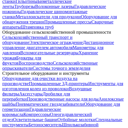
станки
Гильотины
Биметаллические
ленты
Труборезы
Волоконные лазеры
Гидравлические
ножницы
Гидравлические шиномонтажные
станки
Металлоискатели для продукции
Оборудование для
обнаружения трещин
Промышленные прессы
Сварочные
аппараты
Штамповка труб
Оборудование сельскохозяйственной промышленности
Сельскохозяйственный транспорт и
оборудование
Электрическое ограждение
Дистанционное
управление двигателем автомобиля
Манометры для
давления
Вспомогательные резервуары
Хранение
урожая
Бункеры для
фруктов
Воспроизводство
Сельскохозяйственные
опрыскиватели
Системы точного земледелия
Строительное оборудование и инструменты
Оборудование для очистки воздуха на
производстве
Промышленные 3Д-принтеры
Инструменты для
изготовления колец из проволоки
Воздушные
фильтры
Аксессуары
Дробилки для
переработки
Производственные насосы для воды
Анилокcные
шайбы
Пневматические гвоздезабиватели
Оборудование для
герметизации
Гидравлические
коромысла
Компрессоры
Олеогидравлический
отдел
Осветительные башни
Отбойные молотки
Специальные
инструменты
Бетоносмеситель
Шпилькозабивной