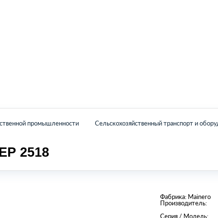
Главная
Каталог
О нас
Контакты
йственной промышленности
Сельскохозяйственный транспорт и обору
Р 2518
Фабрика:
Mainero
Производитель:
Серия / Модель: