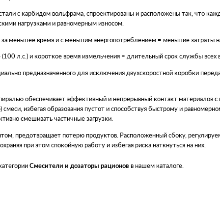
 стали с карбидом вольфрама, спроектированы и расположены так, что кажд
кими нагрузками и равномерным износом.
 за меньшее время и с меньшим энергопотреблением = меньшие затраты н
(100 л.с.) и короткое время измельчения = длительный срок службы всех 
иально предназначенного для исключения двухскоростной коробки переда
​спиралью обеспечивает эффективный и непрерывный контакт материалов с
 смеси, избегая образования пустот и способствуя быстрому и равномерно
ктивно смешивать частичные загрузки.
ентом, предотвращает потерю продуктов. Расположенный сбоку, регулируе
охраняя при этом спокойную работу и избегая риска наткнуться на них.
 категории
в нашем каталоге.
Смесители и дозаторы рационов