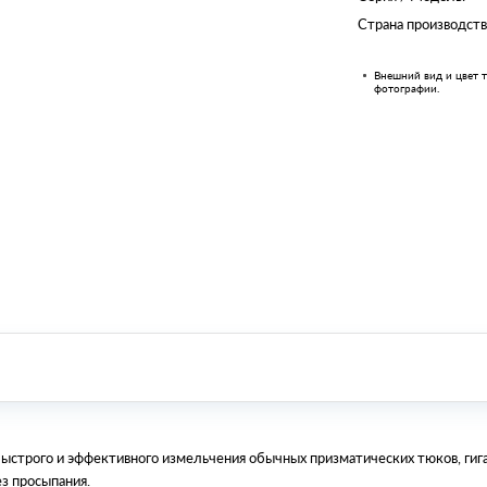
Страна производств
Внешний вид и цвет т
фотографии.
быстрого и эффективного измельчения обычных призматических тюков, гиг
ез просыпания.