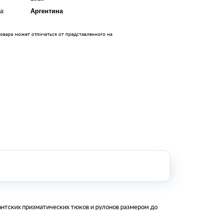
Оборудование металлообработки и
а:
Аргентина
сварки
Оборудование сельскохозяйственной
промышленности
овара может отличаться от представленного на
Строительное оборудование и
инструменты
Оборудование для упаковки
Расходные материалы для
стерилизации
+7 (495) 105-90-88
123+7 (495) 105-90-88
info@buenos.ru
антских призматических тюков и рулонов размером до