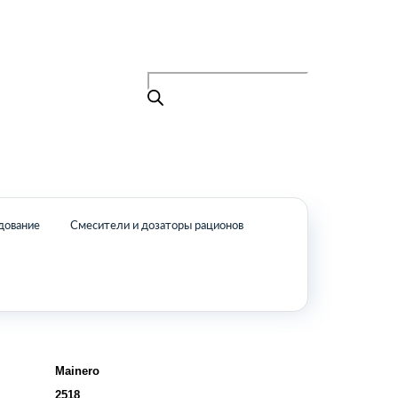
Поиск
товаров
+7 (495) 105-90-88
info@buenos.ru
Главная
Поиск
товаров
Каталог
О нас
Контакты
КАТАЛОГ
дование
Смесители и дозаторы рационов
Возобновляемые источники энергии
Оборудование для пищевой
промышленности
Оборудование для ремонта и
обслуживания транспорта
Охлаждающее промышленное
оборудование
Mainero
Нефтегазовое оборудование
2518