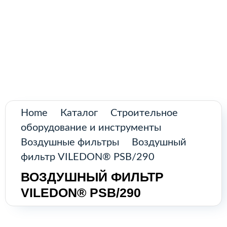
Поиск
товаров
Промышленное оборудование из
Аргентины и стран Латинской Америки
Главная
Каталог
О нас
Home
Каталог
Строительное
оборудование и инструменты
Контакты
Воздушные фильтры
Воздушный
фильтр VILEDON® PSB/290
ВОЗДУШНЫЙ ФИЛЬТР
КАТАЛОГ
VILEDON® PSB/290
Возобновляемые источники