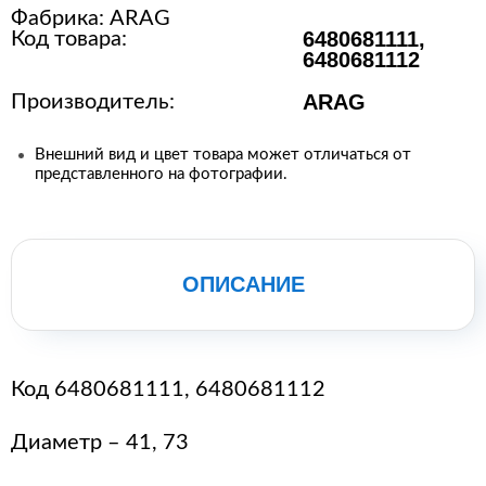
энергии
Фабрика:
ARAG
6480681111,
Код товара:
Оборудование для пищевой
6480681112
промышленности
ARAG
Производитель:
Оборудование для ремонта и
обслуживания транспорта
Внешний вид и цвет товара может отличаться от
Охлаждающее промышленное
представленного на фотографии.
оборудование
Нефтегазовое оборудование
Оборудование
ОПИСАНИЕ
металлообработки и сварки
Оборудование
сельскохозяйственной
промышленности
Код 6480681111, 6480681112
Строительное оборудование и
Диаметр – 41, 73
инструменты
Оборудование для упаковки