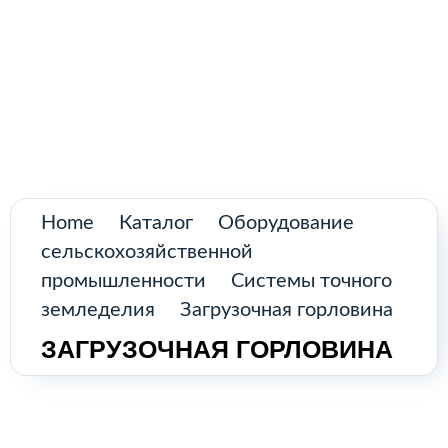
Поиск
товаров
Промышленное оборудование из
Аргентины и стран Латинской Америки
Главная
Каталог
О нас
Home
Каталог
Оборудование
сельскохозяйственной
Контакты
промышленности
Системы точного
земледелия
Загрузочная горловина
ЗАГРУЗОЧНАЯ ГОРЛОВИНА
КАТАЛОГ
Возобновляемые источники