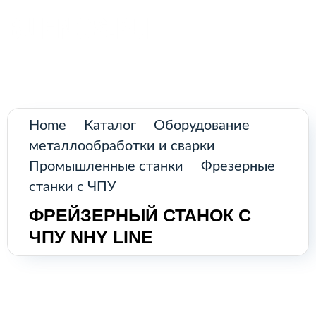
Поиск
товаров
Главная
Промышленное оборудование из
Аргентины и стран Латинской Америки
Каталог
Home
Каталог
Оборудование
металлообработки и сварки
О нас
Промышленные станки
Фрезерные
станки с ЧПУ
Контакты
ФРЕЙЗЕРНЫЙ СТАНОК С
ЧПУ NHY LINE
КАТАЛОГ
Возобновляемые источники