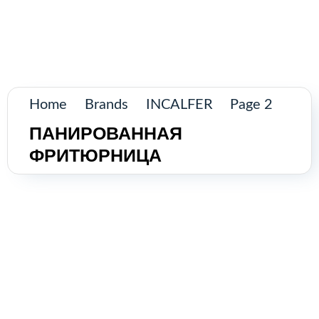
Поиск
товаров
Промышленное оборудование из
Аргентины и стран Латинской Америки
Главная
Home
Brands
INCALFER
Page 2
Каталог
ПАНИРОВАННАЯ
ФРИТЮРНИЦА
О нас
Контакты
КАТАЛОГ
Возобновляемые источники