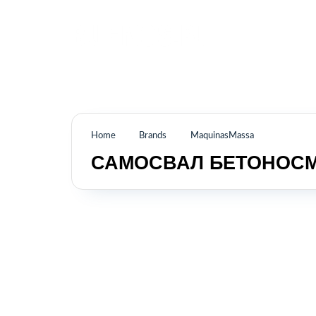
Промышленное оборудование из Аргентины
и стран Латинской Америки
Home
Brands
MaquinasMassa
САМОСВАЛ БЕТОНОСМ
КАТАЛОГ